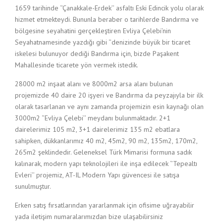
1659 tarihinde ‘’Çanakkale-Erdek’’ asfaltı Eski Edincik yolu olarak
hizmet etmekteydi. Bununla beraber o tarihlerde Bandırma ve
bölgesine seyahatini gerçekleştiren Evliya Çelebi’nin
Seyahatnamesinde yazdığı gibi ‘’denizinde büyük bir ticaret
iskelesi bulunuyor dediği Bandırma için, bizde Paşakent
Mahallesinde ticarete yön vermek istedik.
28000 m2 inşaat alanı ve 8000m2 arsa alanı bulunan
projemizde 40 daire 20 işyeri ve Bandırma da peyzajıyla bir ilk
olarak tasarlanan ve aynı zamanda projemizin esin kaynağı olan
3000m2 ‘’Evliya Çelebi’’ meydanı bulunmaktadır. 2+1
dairelerimiz 105 m2, 3+1 dairelerimiz 135 m2 ebatlara
sahipken, dükkanlarımız 40 m2, 45m2, 90 m2, 135m2, 170m2,
265m2 şeklindedir. Geleneksel Türk Mimarisi formuna sadık
kalınarak, modern yapı teknolojileri ile inşa edilecek ‘’Tepealtı
Evleri’’ projemiz, AT-IL Modern Yapı güvencesi ile satışa
sunulmuştur.
Erken satış fırsatlarından yararlanmak için ofisime uğrayabilir
yada iletişim numaralarımızdan bize ulaşabilirsiniz