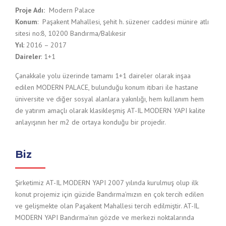
Proje Adı:
Modern Palace
Konum
: Paşakent Mahallesi, şehit h. süzener caddesi münire atlı
sitesi no:8, 10200 Bandırma/Balıkesir
Yıl
: 2016 – 2017
Daireler
: 1+1
Çanakkale yolu üzerinde tamamı 1+1 daireler olarak inşaa
edilen MODERN PALACE, bulunduğu konum itibari ile hastane
üniversite ve diğer sosyal alanlara yakınlığı, hem kullanım hem
de yatırım amaçlı olarak klasikleşmiş AT-IL MODERN YAPI kalite
anlayışının her m2 de ortaya konduğu bir projedir.
Biz
Şirketimiz AT-IL MODERN YAPI 2007 yılında kurulmuş olup ilk
konut projemiz için güzide Bandırma’mızın en çok tercih edilen
ve gelişmekte olan Paşakent Mahallesi tercih edilmiştir. AT-IL
MODERN YAPI Bandırma’nın gözde ve merkezi noktalarında