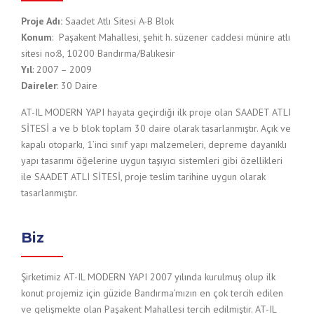
Proje Adı:
Saadet Atlı Sitesi A-B Blok
Konum
: Paşakent Mahallesi, şehit h. süzener caddesi münire atlı
sitesi no:8, 10200 Bandırma/Balıkesir
Yıl
: 2007 – 2009
Daireler
: 30 Daire
AT-IL MODERN YAPI hayata geçirdiği ilk proje olan SAADET ATLI
SİTESİ a ve b blok toplam 30 daire olarak tasarlanmıştır. Açık ve
kapalı otoparkı, 1’inci sınıf yapı malzemeleri, depreme dayanıklı
yapı tasarımı öğelerine uygun taşıyıcı sistemleri gibi özellikleri
ile SAADET ATLI SİTESİ, proje teslim tarihine uygun olarak
tasarlanmıştır.
Biz
Şirketimiz AT-IL MODERN YAPI 2007 yılında kurulmuş olup ilk
konut projemiz için güzide Bandırma’mızın en çok tercih edilen
ve gelişmekte olan Paşakent Mahallesi tercih edilmiştir. AT-IL