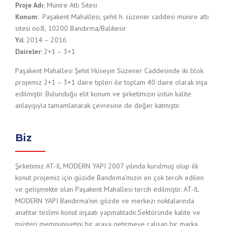
Proje Adı:
Münire Atlı Sitesi
Konum
: Paşakent Mahallesi, şehit h. süzener caddesi münire atlı
sitesi no:8, 10200 Bandırma/Balıkesir
Yıl
: 2014 – 2016
Daireler
: 2+1 – 3+1
Paşakent Mahallesi Şehit Hüseyin Süzener Caddesinde iki blok
projemiz 2+1 – 3+1 daire tipleri ile toplam 40 daire olarak inşa
edilmiştir. Bulunduğu elit konum ve şirketimizin üstün kalite
anlayışıyla tamamlanarak çevresine de değer katmıştır.
Biz
Şirketimiz AT-IL MODERN YAPI 2007 yılında kurulmuş olup ilk
konut projemiz için güzide Bandırma’mızın en çok tercih edilen
ve gelişmekte olan Paşakent Mahallesi tercih edilmiştir. AT-IL
MODERN YAPI Bandırma’nın gözde ve merkezi noktalarında
anahtar teslimi konut inşaatı yapmaktadır.Sektöründe kalite ve
müşteri memnuniyetini bir araya getirmeye çalışan bir marka