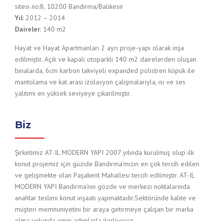
sitesi no:8, 10200 Bandırma/Balıkesir
Yıl
: 2012 – 2014
Daireler
: 140 m2
Hayat ve Hayat Apartmanları 2 ayrı proje-yapı olarak inşa
edilmiştir. Açık ve kapalı otoparklı 140 m2 dairelerden oluşan
binalarda, 6cm karbon takviyeli expanded polistren köpük ile
mantolama ve kat arası izolasyon çalışmalarıyla, ısı ve ses
yalıtımı en yüksek seviyeye çıkarılmıştır.
Biz
Şirketimiz AT-IL MODERN YAPI 2007 yılında kurulmuş olup ilk
konut projemiz için güzide Bandırma’mızın en çok tercih edilen
ve gelişmekte olan Paşakent Mahallesi tercih edilmiştir. AT-IL
MODERN YAPI Bandırma’nın gözde ve merkezi noktalarında
anahtar teslimi konut inşaatı yapmaktadır.Sektöründe kalite ve
müşteri memnuniyetini bir araya getirmeye çalışan bir marka
olma yolunda emin adımlarla ilerliyoruz.