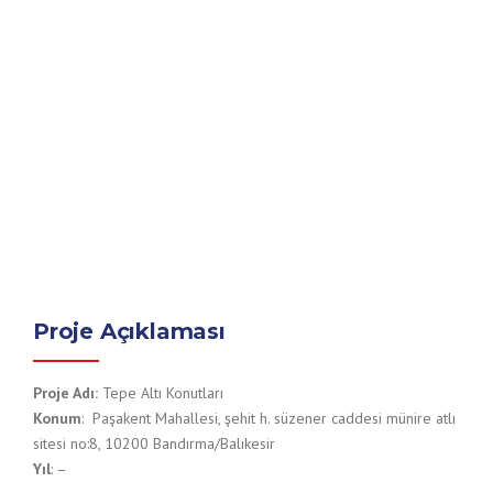
Proje Açıklaması
Proje Adı:
Tepe Altı Konutları
Konum
: Paşakent Mahallesi, şehit h. süzener caddesi münire atlı
sitesi no:8, 10200 Bandırma/Balıkesir
Yıl
: –