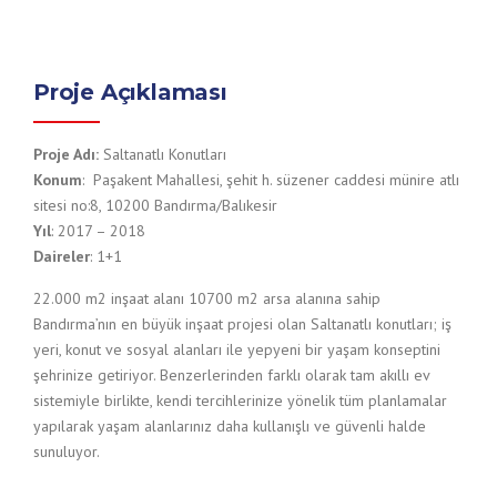
Proje Açıklaması
Proje Adı:
Saltanatlı Konutları
Konum
: Paşakent Mahallesi, şehit h. süzener caddesi münire atlı
sitesi no:8, 10200 Bandırma/Balıkesir
Yıl
: 2017 – 2018
Daireler
: 1+1
22.000 m2 inşaat alanı 10700 m2 arsa alanına sahip
Bandırma’nın en büyük inşaat projesi olan Saltanatlı konutları; iş
yeri, konut ve sosyal alanları ile yepyeni bir yaşam konseptini
şehrinize getiriyor. Benzerlerinden farklı olarak tam akıllı ev
sistemiyle birlikte, kendi tercihlerinize yönelik tüm planlamalar
yapılarak yaşam alanlarınız daha kullanışlı ve güvenli halde
sunuluyor.