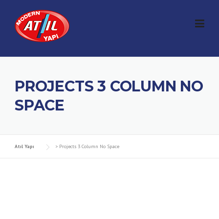
Skip
to
content
PROJECTS 3 COLUMN NO
SPACE
Atıl Yapı
>
Projects 3 Column No Space